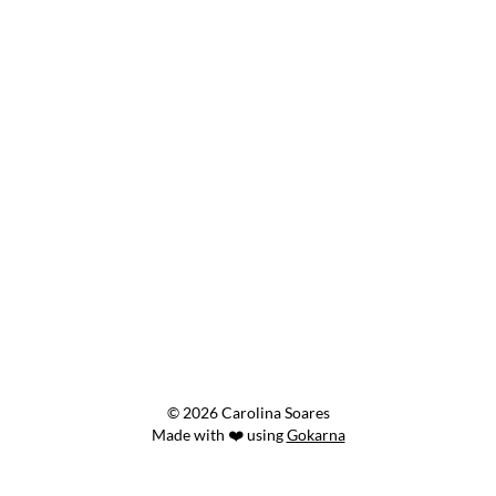
© 2026 Carolina Soares
Made with ❤️ using
Gokarna