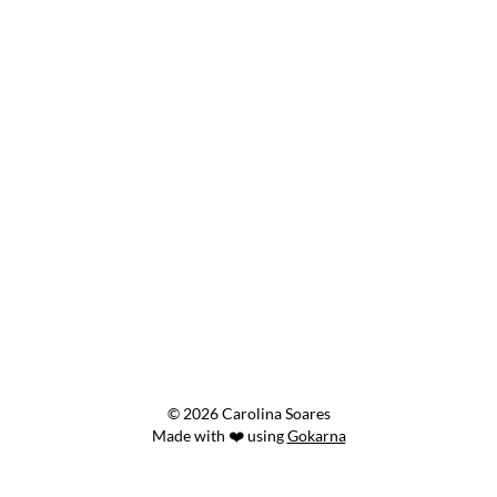
© 2026 Carolina Soares
Made with ❤️ using
Gokarna