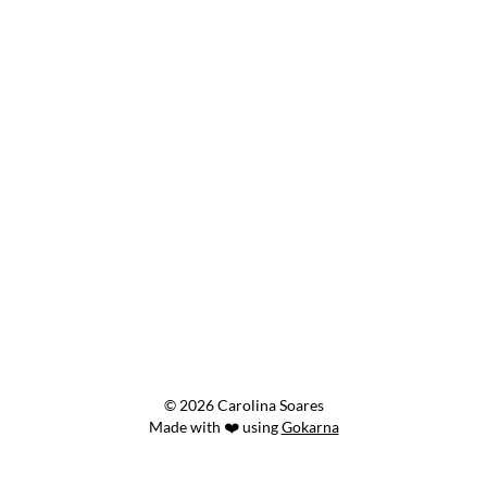
© 2026 Carolina Soares
Made with ❤️ using
Gokarna