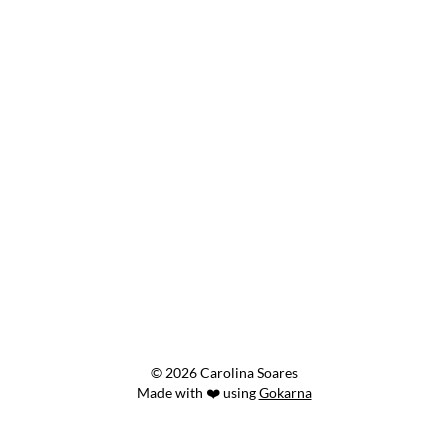
© 2026 Carolina Soares
Made with ❤️ using
Gokarna