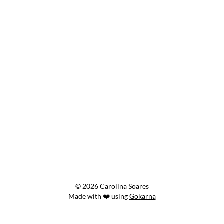
© 2026 Carolina Soares
Made with ❤️ using
Gokarna