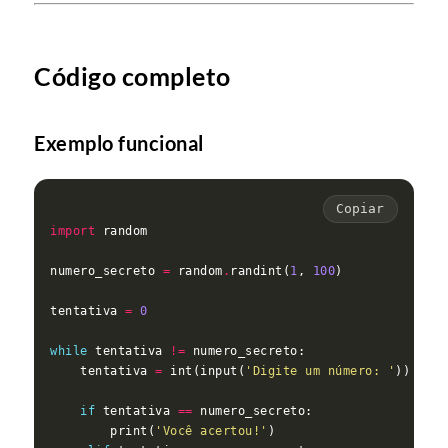
Código completo
Exemplo funcional
Copiar
import
numero_secreto 
=
 random
.
randint(
1
, 
100
tentativa 
=
0
while
 tentativa 
!=
    tentativa 
=
 int(input(
'Digite um número: '
if
 tentativa 
==
        print(
'Você acertou!'