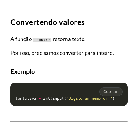
Convertendo valores
A função
retorna texto.
input()
Por isso, precisamos converter para inteiro.
Exemplo
Copiar
tentativa 
=
 int(input(
'Digite um número: '