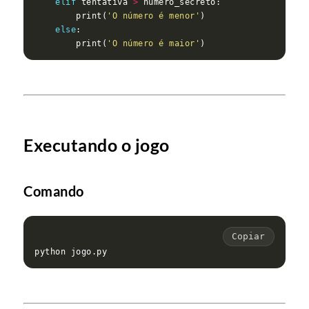
elif
 tentativa 
>
        print(
'O número é menor'
else
        print(
'O número é maior'
Executando o jogo
Comando
Copiar