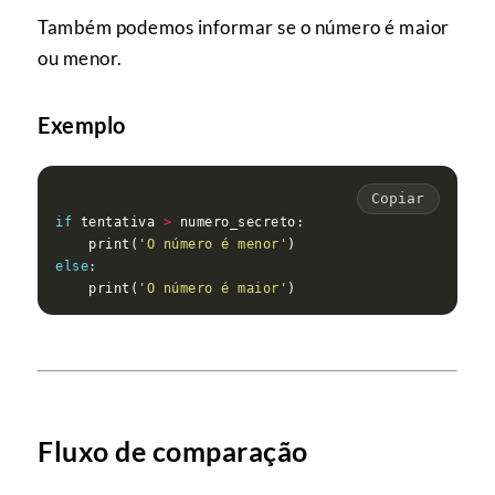
Também podemos informar se o número é maior
ou menor.
Exemplo
Copiar
if
 tentativa 
>
    print(
'O número é menor'
else
    print(
'O número é maior'
Fluxo de comparação