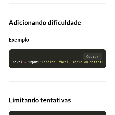
Adicionando dificuldade
Exemplo
Copiar
nivel 
=
 input(
'Escolha: fácil, médio ou difícil: '
Limitando tentativas